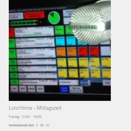
Lunchtime - Mittagszeit
Freitag, 12:00
-
16:00
Verbleibende Zeit
:
3
:
36
:
31