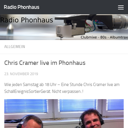
Radio Phonhaus
Zum Inhalt springen
ALLGEMEIN
Chris Cramer live im Phonhaus
23. NOVEMBER 2019
Wie jeden Samstag ab 18 Uhr – Eine Stunde Chris Cramer live am
SchallEreignisSortierGerät. Nicht verpassen..!