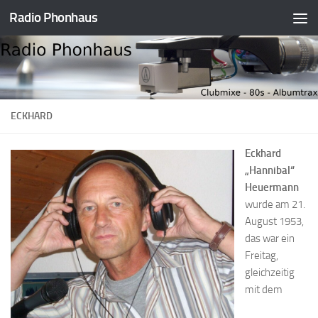
Radio Phonhaus
Zum Inhalt springen
ECKHARD
Eckhard
„Hannibal“
Heuermann
wurde am 21.
August 1953,
das war ein
Freitag,
gleichzeitig
mit dem