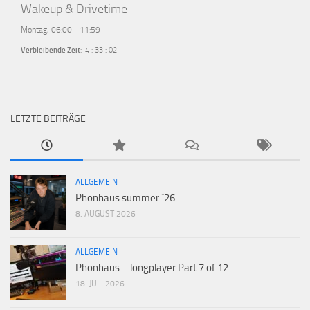
Wakeup & Drivetime
Montag, 06:00
-
11:59
Verbleibende Zeit
:
4
:
33
:
01
LETZTE BEITRÄGE
ALLGEMEIN
Phonhaus summer `26
8. AUGUST 2026
ALLGEMEIN
Phonhaus – longplayer Part 7 of 12
18. JULI 2026