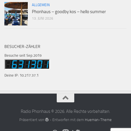
ALLGEMEIN
Phonhaus – goodby kos – hello summer
13. JUNI 2026
BESUCHER-ZÄHLER
Besuche seit Sep.2019
Deine IP: 10.217.37.1
Radio Phonhaus © 2026. Alle Rechte vorbehalten.
Präsentiert von
- Entworfen mit dem
Hueman-Theme