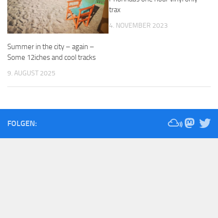
trax
4. NOVEMBER 2023
Summer in the city – again –
Some 12iches and cool tracks
9. AUGUST 2025
FOLGEN: