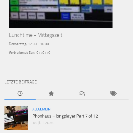
Lunchtime - Mittagszeit
Donnerstag, 12:00
-
16:00
Verbleibende Zeit
:
0
:
40
:
09
LETZTE BEITRÄGE
ALLGEMEIN
Phonhaus – longplayer Part 7 of 12
18. JULI 2026