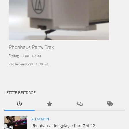
Phonhaus Party Trax
Freitag, 21:00
-
03:00
Verbleibende Zeit
:
3
:
29
:
41
LETZTE BEITRÄGE
ALLGEMEIN
Phonhaus – longplayer Part 7 of 12