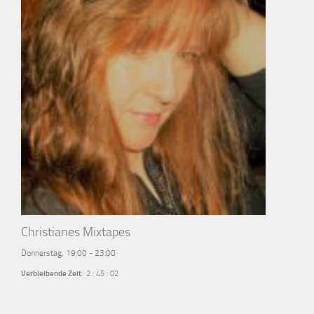
Christianes Mixtapes
Donnerstag, 19:00
-
23:00
Verbleibende Zeit
:
2
:
45
:
01