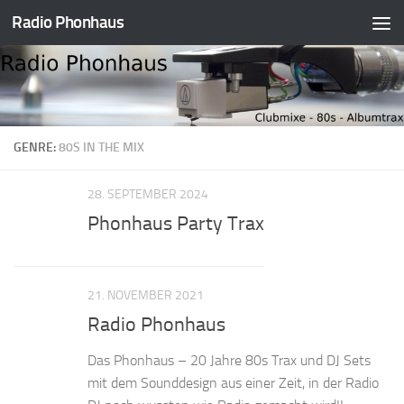
Radio Phonhaus
Zum Inhalt springen
GENRE:
80S IN THE MIX
28. SEPTEMBER 2024
Phonhaus Party Trax
21. NOVEMBER 2021
Radio Phonhaus
Das Phonhaus – 20 Jahre 80s Trax und DJ Sets
mit dem Sounddesign aus einer Zeit, in der Radio