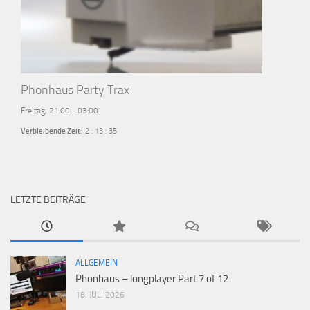
Phonhaus Party Trax
Freitag, 21:00
-
03:00
Verbleibende Zeit
:
2
:
13
:
35
LETZTE BEITRÄGE
ALLGEMEIN
Phonhaus – longplayer Part 7 of 12
18. JULI 2026